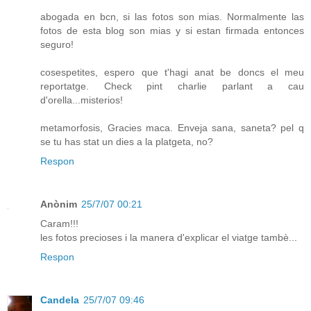
abogada en bcn, si las fotos son mias. Normalmente las
fotos de esta blog son mias y si estan firmada entonces
seguro!
cosespetites, espero que t'hagi anat be doncs el meu
reportatge. Check pint charlie parlant a cau
d'orella...misterios!
metamorfosis, Gracies maca. Enveja sana, saneta? pel q
se tu has stat un dies a la platgeta, no?
Respon
Anònim
25/7/07 00:21
Caram!!!
les fotos precioses i la manera d'explicar el viatge tambè...
Respon
Candela
25/7/07 09:46