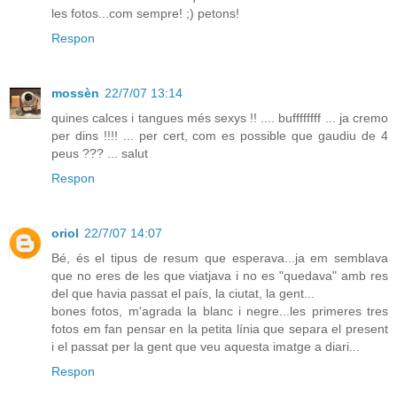
les fotos...com sempre! ;) petons!
Respon
mossèn
22/7/07 13:14
quines calces i tangues més sexys !! .... buffffffff ... ja cremo
per dins !!!! ... per cert, com es possible que gaudiu de 4
peus ??? ... salut
Respon
oriol
22/7/07 14:07
Bé, és el tipus de resum que esperava...ja em semblava
que no eres de les que viatjava i no es "quedava" amb res
del que havia passat el país, la ciutat, la gent...
bones fotos, m'agrada la blanc i negre...les primeres tres
fotos em fan pensar en la petita línia que separa el present
i el passat per la gent que veu aquesta imatge a diari...
Respon