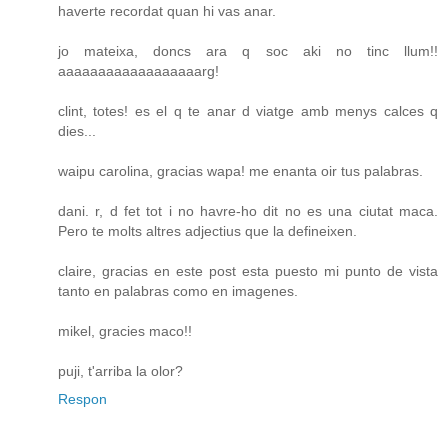
haverte recordat quan hi vas anar.
jo mateixa, doncs ara q soc aki no tinc llum!!
aaaaaaaaaaaaaaaaaarg!
clint, totes! es el q te anar d viatge amb menys calces q
dies...
waipu carolina, gracias wapa! me enanta oir tus palabras.
dani. r, d fet tot i no havre-ho dit no es una ciutat maca.
Pero te molts altres adjectius que la defineixen.
claire, gracias en este post esta puesto mi punto de vista
tanto en palabras como en imagenes.
mikel, gracies maco!!
puji, t'arriba la olor?
Respon