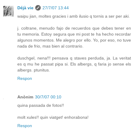
Déjà vie
27/7/07 13:44
waipu jian, moltes gracies i amb ilusio q tornis a ser per aki.
j. coltrane, menudo fajo de recuerdos que debes tener en
tu memoria. Estoy segura que mi post te ha hecho recordar
algunos momentos. Me alegro por ello. Yo, por eso, no tuve
nada de frio, mas bien al contrario.
duschgel, nena!!! pensava q staves perduda, ja. La veritat
es q mu he passat pipa si. Els albergs, q faria jo sense els
albergs. ptunitus.
Respon
Anònim
30/7/07 00:10
quina passada de fotos!!
molt xules!! quin viatget! enhorabona!
Respon