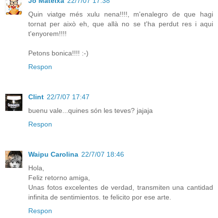
Jo Mateixa
22/7/07 17:38
Quin viatge més xulu nena!!!!, m'enalegro de que hagi
tornat per això eh, que allà no se t'ha perdut res i aqui
t'enyorem!!!!
Petons bonica!!!! :-)
Respon
Clint
22/7/07 17:47
buenu vale...quines són les teves? jajaja
Respon
Waipu Carolina
22/7/07 18:46
Hola,
Feliz retorno amiga,
Unas fotos excelentes de verdad, transmiten una cantidad
infinita de sentimientos. te felicito por ese arte.
Respon