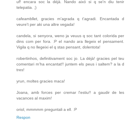
uf! encara soc la déjà. Nando aixó si q se'n diu tenir
telepatia. ;)
cafeambllet, gracies m'agrada q t'agradi. Encantada d
veure't per aki una altre vegada!
candela, si senyora, weno ja veuus q soc tant colorida per
dins com per fora. :P el nando ara llegeix el pensament.
Vigila q no llegeixi el q stas pensant, dolentota!
robertinhos, definitivament soc jo. La déjà! gracies pel teu
comentari m'ha encantat!! juntem els peus i saltem? a la d
tres!
yrun, moltes gracies maca!
Joana, amb forces per cremar l'estiu!! a gaudir de les
vacances al maxim!
oriol, mmmmm preguntali a ell. :P
Respon