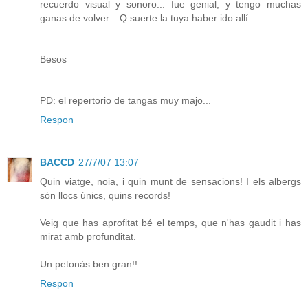
recuerdo visual y sonoro... fue genial, y tengo muchas
ganas de volver... Q suerte la tuya haber ido allí...
Besos
PD: el repertorio de tangas muy majo...
Respon
BACCD
27/7/07 13:07
Quin viatge, noia, i quin munt de sensacions! I els albergs
són llocs únics, quins records!
Veig que has aprofitat bé el temps, que n'has gaudit i has
mirat amb profunditat.
Un petonàs ben gran!!
Respon