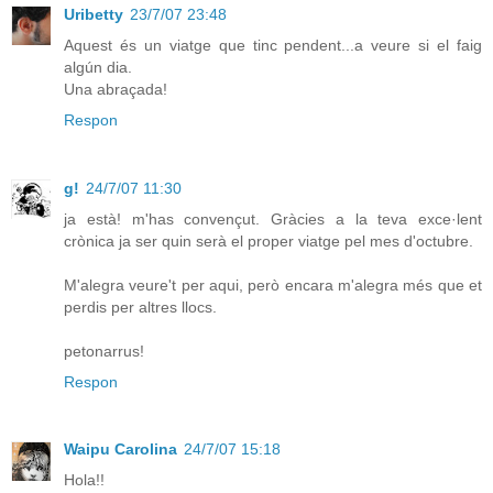
Uribetty
23/7/07 23:48
Aquest és un viatge que tinc pendent...a veure si el faig
algún dia.
Una abraçada!
Respon
g!
24/7/07 11:30
ja està! m'has convençut. Gràcies a la teva exce·lent
crònica ja ser quin serà el proper viatge pel mes d'octubre.
M'alegra veure't per aqui, però encara m'alegra més que et
perdis per altres llocs.
petonarrus!
Respon
Waipu Carolina
24/7/07 15:18
Hola!!