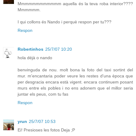
Mmmmmmmmmmmm aquella és la teva roba interior????
Mmmmmm.
I qui collons és Nando i perquè respon per tu???
Respon
Robertinhos
25/7/07 10:20
hola déjà o nando
benvinguda de nou. molt bona la foto del taxi sortint del
mur. m'encantaria poder veure les restes d'una època que
per desgracia encara està vigent. encara continuem posant
murs entre els pobles i no ens adonem que el millor seria
juntar els peus, com tu fas
Respon
yrun
25/7/07 10:53
Ei! Presioses les fotos Deja ;P