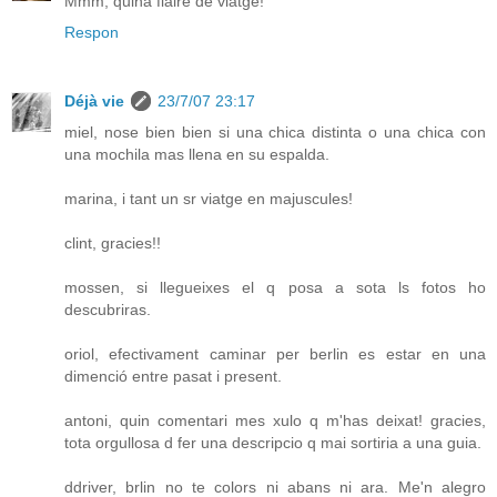
Mmm, quina flaire de viatge!
Respon
Déjà vie
23/7/07 23:17
miel, nose bien bien si una chica distinta o una chica con
una mochila mas llena en su espalda.
marina, i tant un sr viatge en majuscules!
clint, gracies!!
mossen, si llegueixes el q posa a sota ls fotos ho
descubriras.
oriol, efectivament caminar per berlin es estar en una
dimenció entre pasat i present.
antoni, quin comentari mes xulo q m'has deixat! gracies,
tota orgullosa d fer una descripcio q mai sortiria a una guia.
ddriver, brlin no te colors ni abans ni ara. Me'n alegro