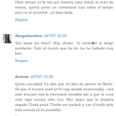
Hace tiempo no te veo por nuestra casa virtual, te echo de
menos, quería poner un comentario tuyo sobre el tiempo
pero no te encontré...un beso linda
Respon
Abogadaenbcn
24/7/07 16:29
Son tuyas las fotos? Muy chulas. Yo tambi�n lo tengo
pendiente. Todo el mundo que ha ido me ha hablado muy
bien.
Respon
Anònim
24/7/07 21:50
Quina casualitat! Fa dies que no deix de pensar en Berlin.
Sé que hi tornaré aviat (m'hi vaig quedar enamorada), i ara
estic buscant tota la informació possible per a que la nova
visió sigui encara més rica. Ben segur que la propera
vegada Check-point Charlie em parlarà a cau d'orella amb
més emoció (si és possible).