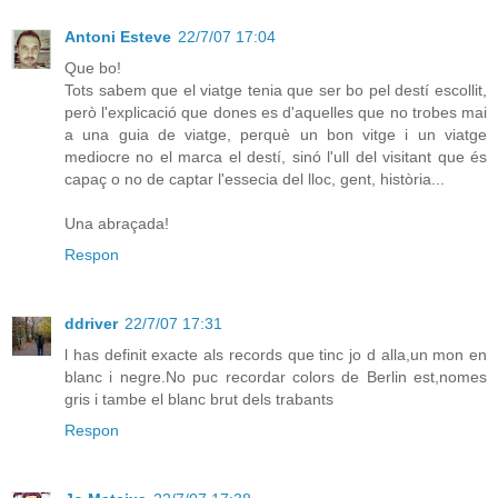
Antoni Esteve
22/7/07 17:04
Que bo!
Tots sabem que el viatge tenia que ser bo pel destí escollit,
però l'explicació que dones es d'aquelles que no trobes mai
a una guia de viatge, perquè un bon vitge i un viatge
mediocre no el marca el destí, sinó l'ull del visitant que és
capaç o no de captar l'essecia del lloc, gent, història...
Una abraçada!
Respon
ddriver
22/7/07 17:31
l has definit exacte als records que tinc jo d alla,un mon en
blanc i negre.No puc recordar colors de Berlin est,nomes
gris i tambe el blanc brut dels trabants
Respon