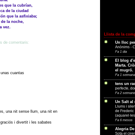
es que la cubrían,
ca de la ciudad
ón que la asfixiaba;
 de la noche,
a vez.
Llista de la com
Un lloc pe
es de comentaris:
versos perdidos
Anònims - 
Fa 1 dia
El blog d'e
Marta. Crò
el mugró.
o unas cuantas
Fa 1 setman
tens un ra
perfecte, d
Fa 2 setman
Un Salt al
Llums i sile
de Frederic
s, una nit sense llum, una nit en
(aquarel·le
Fa 6 mesos
graciós i divertit i les sabates
Alegria De
Sota el cirer