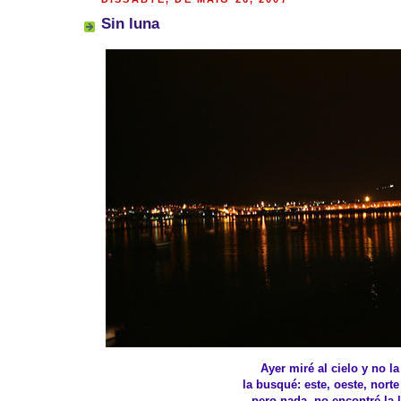
Sin luna
Ayer miré al cielo y no la 
la busqué: este, oeste, norte
pero nada, no encontré la 