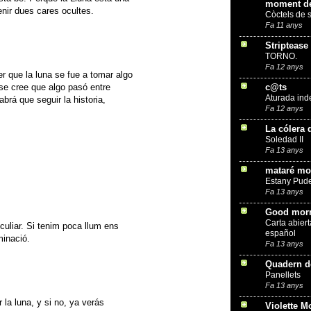
moment de
enir dues cares ocultes.
Còctels de 
Fa 11 anys
Striptease
TORNO.
Fa 12 anys
 que la luna se fue a tomar algo
c@ts
 se cree que algo pasó entre
Aturada ind
abrá que seguir la historia,
Fa 12 anys
La cólera 
Soledad II
Fa 13 anys
mataré mon
Estany Pude
Fa 13 anys
Good morn
Carta abiert
culiar. Si tenim poca llum ens
español
minació.
Fa 13 anys
Quadern d
Panellets
Fa 13 anys
la luna, y si no, ya verás
Violette M