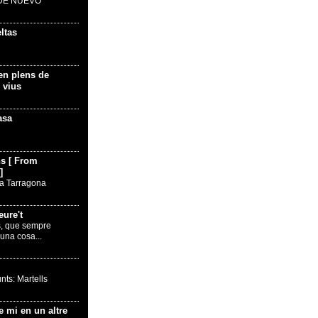
DE NUEVO
ltas
en plens de
 vius
asa
s [ From
]
ita Tarragona
ure't
s, que sempre
una cosa...
nts: Martells
e mi en un altre