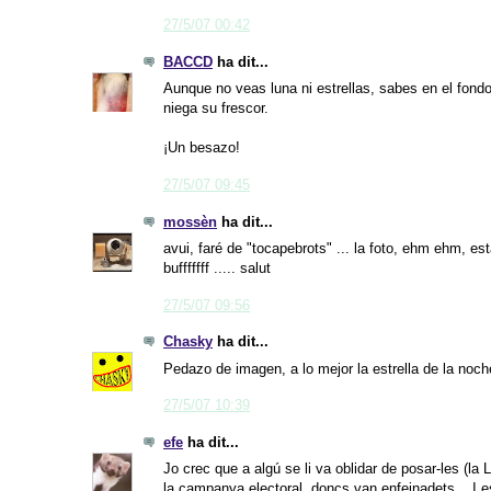
27/5/07 00:42
BACCD
ha dit...
Aunque no veas luna ni estrellas, sabes en el fondo
niega su frescor.
¡Un besazo!
27/5/07 09:45
mossèn
ha dit...
avui, faré de "tocapebrots" ... la foto, ehm ehm, es
bufffffff ..... salut
27/5/07 09:56
Chasky
ha dit...
Pedazo de imagen, a lo mejor la estrella de la noch
27/5/07 10:39
efe
ha dit...
Jo crec que a algú se li va oblidar de posar-les (la 
la campanya electoral, doncs van enfeinadets... I e