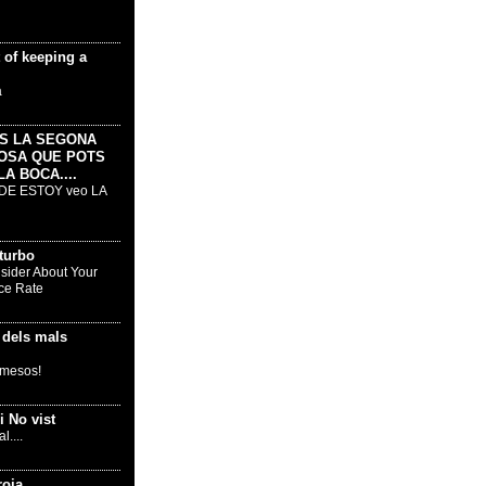
t of keeping a
à
S LA SEGONA
OSA QUE POTS
A BOCA....
DE ESTOY veo LA
turbo
sider About Your
ce Rate
ó dels mals
s mesos!
 i No vist
l....
roja