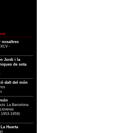
pra:
r nosaltres
CXCV -
n Jordi i la
niques de sota
a
có dalt del món
oncs
es
 món
ncis. La Barcelona
 Lloveras
s 1953-1959)
 La Huerta
er