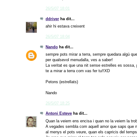
26/5/07 18:01
ddriver
ha dit...
ahir hi estava creixent
26/5/07 18:04
Nando
ha dit...
sempre pots mirar a terra, sempre quedara algú que e
per qualsevol menudalla, ves a saber!
La veritat es que una nit sense estrelles es sossa, 
te a mirar a terra com vas fer tu!!XD
Petons (estrellats)
Nando
26/5/07 18:25
Antoni Esteve
ha dit...
Quan la veiem ens encisa i quan no la veiem la trob
A vegades sembla com aquell amor que saps que no 
al menys el pots veure, quan els capricis del temps