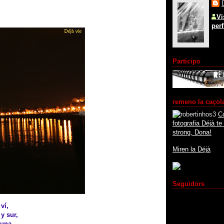
Vi
perf
Participo
remeno la caçol
C
fotografia Déjà t
strong, Dona!
Miren la Déjà
Seguidors
ví,
 y sur,
luna.