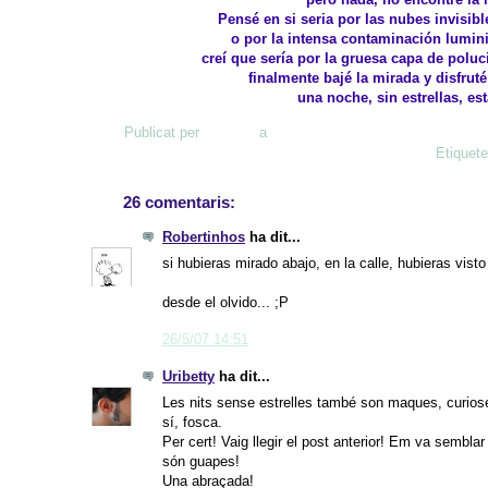
Pensé en si seria por las nubes invisibl
o por la intensa contaminación lumini
creí que sería por la gruesa capa de poluci
finalmente bajé la mirada y disfruté
una noche, sin estrellas, est
Publicat per
Déjà vie
a
14:23
Etiquet
26 comentaris:
Robertinhos
ha dit...
si hubieras mirado abajo, en la calle, hubieras vist
desde el olvido... ;P
26/5/07 14:51
Uribetty
ha dit...
Les nits sense estrelles també son maques, curiose
sí, fosca.
Per cert! Vaig llegir el post anterior! Em va semblar 
són guapes!
Una abraçada!