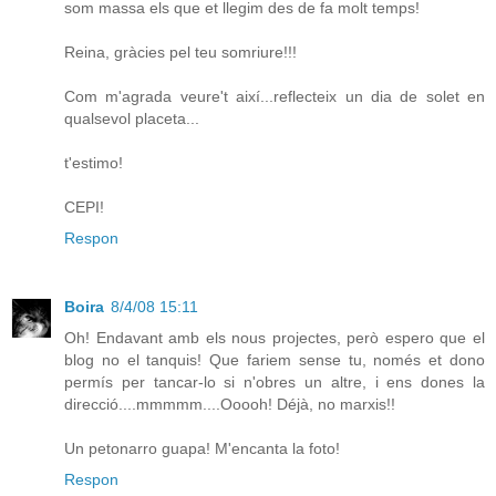
som massa els que et llegim des de fa molt temps!
Reina, gràcies pel teu somriure!!!
Com m'agrada veure't així...reflecteix un dia de solet en
qualsevol placeta...
t'estimo!
CEPI!
Respon
Boira
8/4/08 15:11
Oh! Endavant amb els nous projectes, però espero que el
blog no el tanquis! Que fariem sense tu, només et dono
permís per tancar-lo si n'obres un altre, i ens dones la
direcció....mmmmm....Ooooh! Déjà, no marxis!!
Un petonarro guapa! M'encanta la foto!
Respon