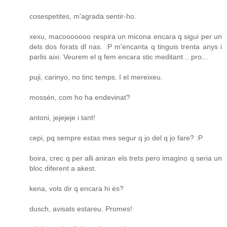
cosespetites, m'agrada sentir-ho.
xexu, macooooooo respira un micona encara q sigui per un
dels dos forats dl nas. :P m'encanta q tinguis trenta anys i
parlis aixi. Veurem el q fem encara stic meditant... pro...
puji, carinyo, no tinc temps. I el mereixeu.
mossèn, com ho ha endevinat?
antoni, jejejeje i tant!
cepi, pq sempre estas mes segur q jo del q jo fare? :P
boira, crec q per alli aniran els trets pero imagino q seria un
bloc diferent a akest.
kena, vols dir q encara hi és?
dusch, avisats estareu. Promes!