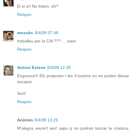
Ei ei ei! No fotem, eh?
Respon
mossèn
8/4/08 07:48
treballeu per la CIA ??? ... salut
Respon
Antoni Esteve
8/4/08 12:35
Engresca't! Els projectes i les il·lusions no es poden deixar
escapar.
Sort!
Respon
Anònim
8/4/08 13:26
M'alegra veure't així! saps q no podras tancar la criatura,