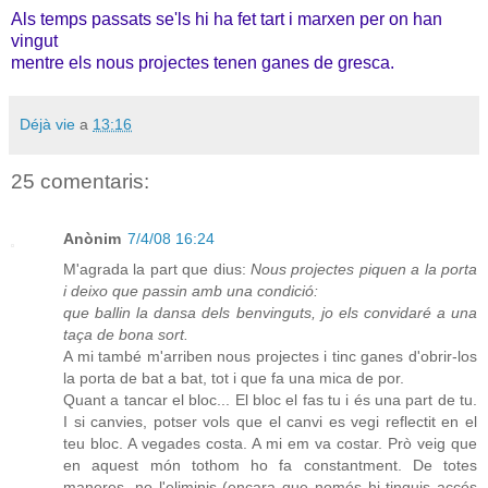
Als temps passats se'ls hi ha fet tart i marxen per on han
vingut
mentre els nous projectes tenen ganes de gresca.
Déjà vie
a
13:16
25 comentaris:
Anònim
7/4/08 16:24
M'agrada la part que dius:
Nous projectes piquen a la porta
i deixo que passin amb una condició:
que ballin la dansa dels benvinguts, jo els convidaré a una
taça de bona sort.
A mi també m'arriben nous projectes i tinc ganes d'obrir-los
la porta de bat a bat, tot i que fa una mica de por.
Quant a tancar el bloc... El bloc el fas tu i és una part de tu.
I si canvies, potser vols que el canvi es vegi reflectit en el
teu bloc. A vegades costa. A mi em va costar. Prò veig que
en aquest món tothom ho fa constantment. De totes
maneres, no l'eliminis (encara que només hi tinguis accés