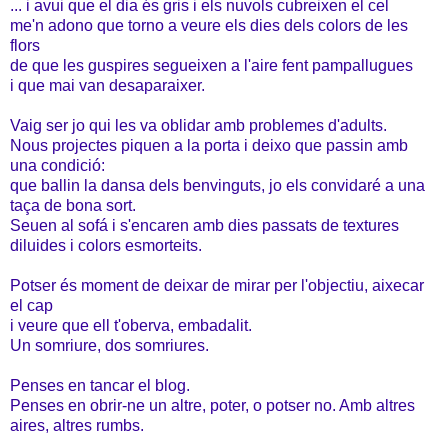
... i avui que el dia és gris i els nuvols cubreixen el cel
me'n adono que torno a veure els dies dels colors de les
flors
de que les guspires segueixen a l'aire fent pampallugues
i que mai van desaparaixer.
Vaig ser jo qui les va oblidar amb problemes d'adults.
Nous projectes piquen a la porta i deixo que passin amb
una condició:
que ballin la dansa dels benvinguts, jo els convidaré a una
taça de bona sort.
Seuen al sofá i s'encaren amb dies passats de textures
diluides i colors esmorteits.
Potser és moment de deixar de mirar per l'objectiu, aixecar
el cap
i veure que ell t'oberva, embadalit.
Un somriure, dos somriures.
Penses en tancar el blog.
Penses en obrir-ne un altre, poter, o potser no. Amb altres
aires, altres rumbs.