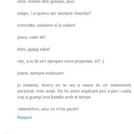
oriol, només diré gracies, avui.
waipu, i si quiero ser siempre chamita?
crmncitta, avisame si la subes!
jesus, salto eh!
dani, jajajaj salut!
vier, a tu tb se't apropen nous projectes, oi? ;)
joana, sempre endavant.
jo mateixa, doncs no te res a veure és un creixement
personal, més aviat. Tot ho anire explicant poc a poc i cada
cop q guanyi una batalla amb el temps.
robertinhos, aixo no m'ho perdo!
Respon