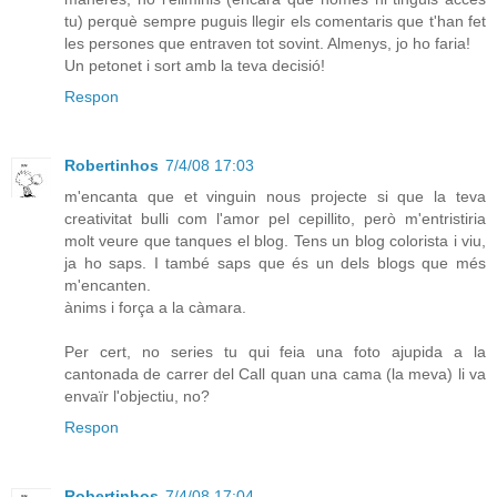
tu) perquè sempre puguis llegir els comentaris que t'han fet
les persones que entraven tot sovint. Almenys, jo ho faria!
Un petonet i sort amb la teva decisió!
Respon
Robertinhos
7/4/08 17:03
m'encanta que et vinguin nous projecte si que la teva
creativitat bulli com l'amor pel cepillito, però m'entristiria
molt veure que tanques el blog. Tens un blog colorista i viu,
ja ho saps. I també saps que és un dels blogs que més
m'encanten.
ànims i força a la càmara.
Per cert, no series tu qui feia una foto ajupida a la
cantonada de carrer del Call quan una cama (la meva) li va
envaïr l'objectiu, no?
Respon
Robertinhos
7/4/08 17:04