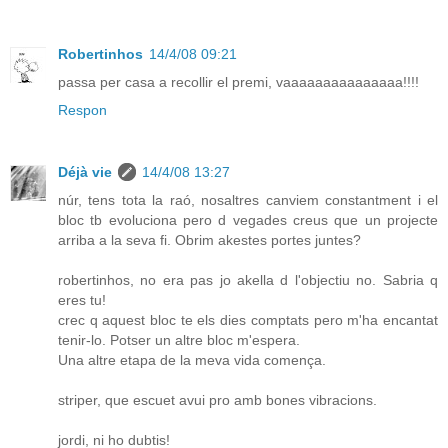
Robertinhos
14/4/08 09:21
passa per casa a recollir el premi, vaaaaaaaaaaaaaaa!!!!
Respon
Déjà vie
14/4/08 13:27
núr, tens tota la raó, nosaltres canviem constantment i el
bloc tb evoluciona pero d vegades creus que un projecte
arriba a la seva fi. Obrim akestes portes juntes?
robertinhos, no era pas jo akella d l'objectiu no. Sabria q
eres tu!
crec q aquest bloc te els dies comptats pero m'ha encantat
tenir-lo. Potser un altre bloc m'espera.
Una altre etapa de la meva vida comença.
striper, que escuet avui pro amb bones vibracions.
jordi, ni ho dubtis!