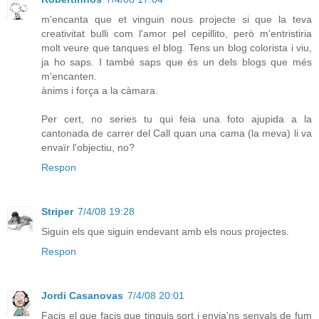
m'encanta que et vinguin nous projecte si que la teva
creativitat bulli com l'amor pel cepillito, però m'entristiria
molt veure que tanques el blog. Tens un blog colorista i viu,
ja ho saps. I també saps que és un dels blogs que més
m'encanten.
ànims i força a la càmara.
Per cert, no series tu qui feia una foto ajupida a la
cantonada de carrer del Call quan una cama (la meva) li va
envaïr l'objectiu, no?
Respon
Striper
7/4/08 19:28
Siguin els que siguin endevant amb els nous projectes.
Respon
Jordi Casanovas
7/4/08 20:01
Facis el que facis que tinguis sort i envia'ns senyals de fum